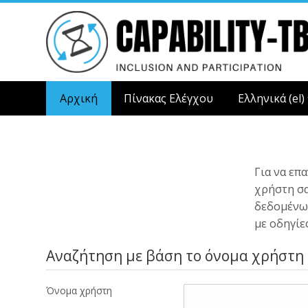
Μετάβαση
στο
κεντρικό
περιεχόμενο
Αρχική
Πίνακας Ελέγχου
Ελληνικά ‎(el)‎
Για να επ
χρήστη σα
δεδομένων
με οδηγίε
Αναζήτηση με βάση το όνομα χρήστη
Όνομα χρήστη