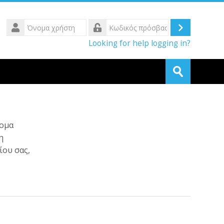
Όνομα
χρήστη
Σύνδεση
Κωδικός
Looking for help logging in?
πρόσβασης
Αναζήτηση
μαθημάτων
Υποβολή
νομα
η
ίου σας,